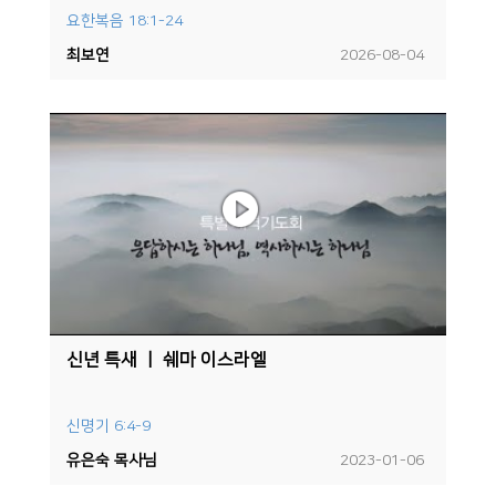
요한복음 18:1-24
최보연
2026-08-04
신년 특새 ㅣ 쉐마 이스라엘
신명기 6:4-9
유은숙 목사님
2023-01-06