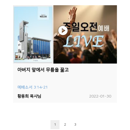
아버지 앞에서 무릎을 꿇고
예배소서 3:14-21
황용희 목사님
2022-01-30
1
2
3