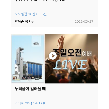
사도행전 16잘 6-15절
박옥순 목사님
2022-03-27
두려움이 밀려올 때
역대하 20장 14-19절