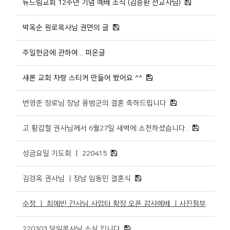
뉴드림교회 12주년 기념 예배 소식 (김승환 선교사님)
박옥순 원로목사님 권면의 글
주일헌금에 관하여 .. 퍼온글
새론 교회 차량 스티커 만들어 봤어요 ^^
변영준 장로님 장남 용범군의 결혼 축하드립니다
고 황갑철 권사님께서 6월27일 새벽에 소천하셨습니다..
성금요일 기도회 ㅣ 220415
김경옥 권사님 ㅣ장남 임동민 결혼식
수정 ㅣ 최예빈 간사님 사업터 확장 오픈 감사예배 ㅣ사진첨부
220303 담임목사님 소식 입니다