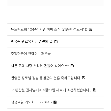
뉴드림교회 12주년 기념 예배 소식 (김승환 선교사님)
박옥순 원로목사님 권면의 글
주일헌금에 관하여 .. 퍼온글
새론 교회 차량 스티커 만들어 봤어요 ^^
변영준 장로님 장남 용범군의 결혼 축하드립니다
고 황갑철 권사님께서 6월27일 새벽에 소천하셨습니다..
성금요일 기도회 ㅣ 220415