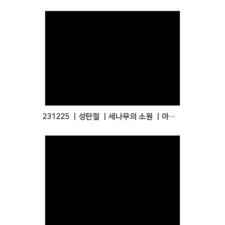
Views
231225 ㅣ성탄절 ㅣ세나무의 소원 ㅣ아동부 교사들 연극
Views