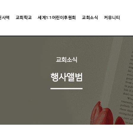
된사역
교회학교
세계1:1어린이후원회
교회소식
커뮤니티
교회소식
행사앨범