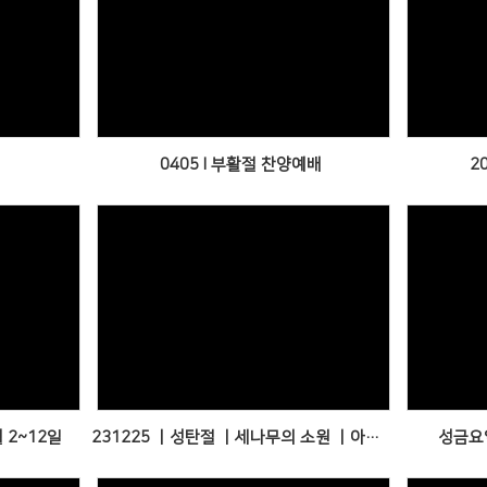
Views
0405 l 부활절 찬양예배
2
Views
 2~12일
231225 ㅣ성탄절 ㅣ세나무의 소원 ㅣ아동부 교사들 연극
성금요