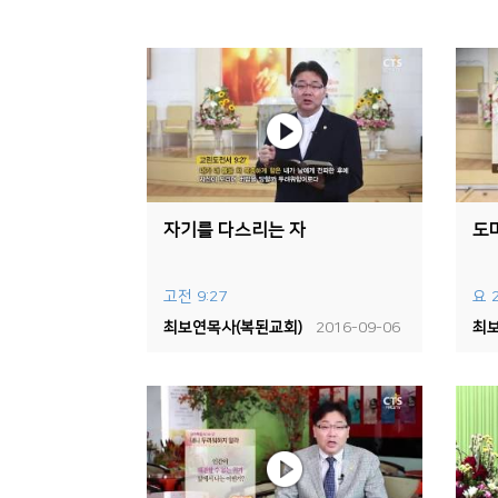
자기를 다스리는 자
도
고전 9:27
요 2
최보연목사(복된교회)
2016-09-06
최보