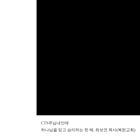
CTS주님내안에
하나님을 믿고 승리하는 한 해, 최보연 목사(복된교회)