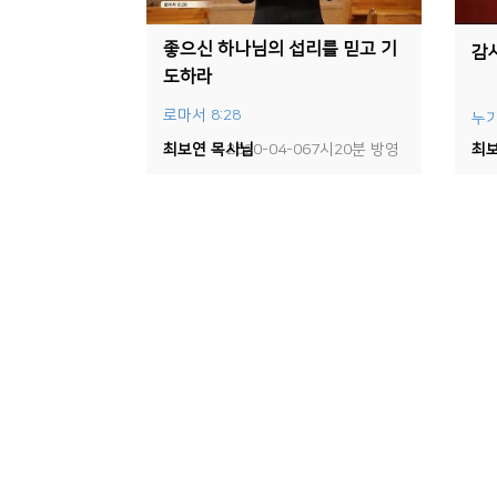
좋으신 하나님의 섭리를 믿고 기
감
도하라
로마서 8:28
누가
최보연 목사님
2020-04-067시20분 방영
최보