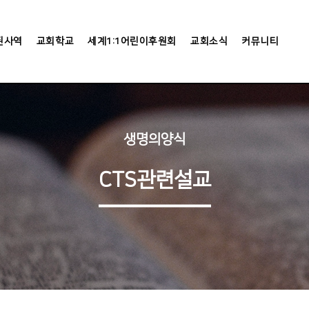
된사역
교회학교
세계1:1어린이후원회
교회소식
커뮤니티
생명의양식
CTS관련설교