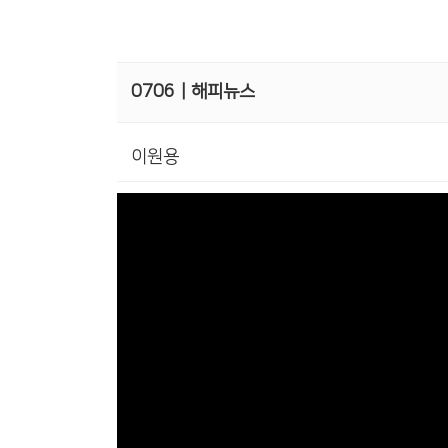
0706ㅣ해피뉴스
이원용