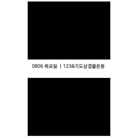
Views
0806 목요일 ㅣ123&기도삼겹줄운동
Views