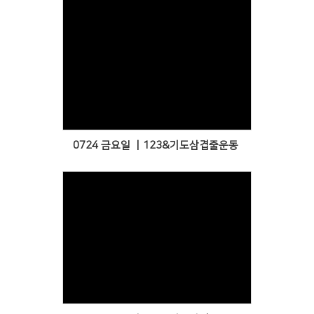
Views
0724 금요일 ㅣ123&기도삼겹줄운동
Views