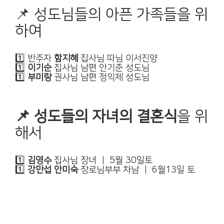
📌 성도님들의 아픈 가족들을 위
하여
1️⃣ 반주자
함지혜
집사님 따님 이서진양
1️⃣
이기순
집사님 남편 안기준 성도님
1️⃣
부미랑
권사님 남편 정익제 성도님
📌 성도들의 자녀의 결혼식
을 위
해서
1️⃣
김영수
집사님 장녀 ㅣ 5월 30일토
1️⃣
강만섭 안미숙
장로님부부 차남 ㅣ 6월13일 토