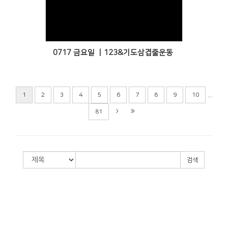
Views
0717 금요일 ㅣ123&기도삼겹줄운동
...
1
2
3
4
5
6
7
8
9
10
81
검색