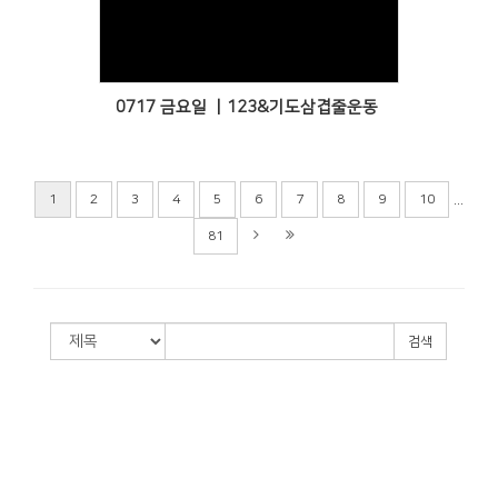
Views
0717 금요일 ㅣ123&기도삼겹줄운동
...
1
2
3
4
5
6
7
8
9
10
81
검색