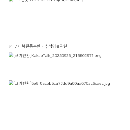
✅ 7기 복된통독반 - 추석명절관련