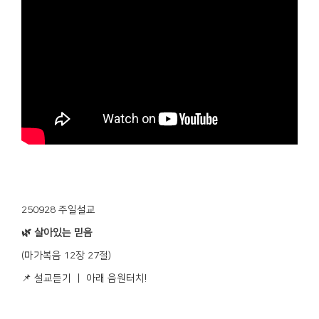
250928 주일설교
🌿
살아있는 믿음
(마가복음 12장 27절)
📌 설교듣기 ㅣ 아래 음원터치!