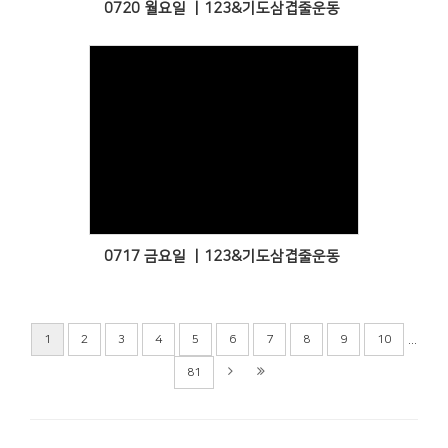
0720 월요일 ㅣ123&기도삼겹줄운동
Views
0717 금요일 ㅣ123&기도삼겹줄운동
...
1
2
3
4
5
6
7
8
9
10
81