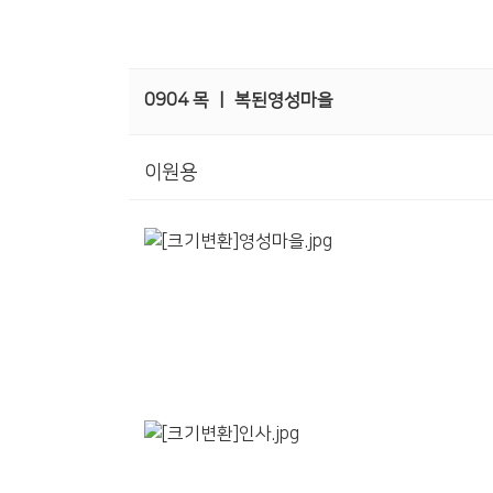
0904 목 ㅣ 복된영성마을
이원용