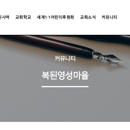
된사역
교회학교
세계1:1어린이후원회
교회소식
커뮤니티
커뮤니티
복된영성마을